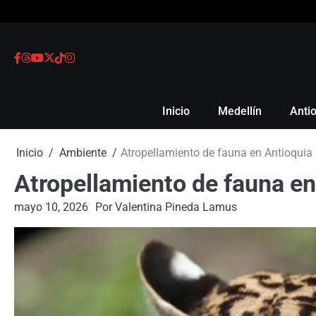
Skip
to
content
Facebook
Threads
Youtube
X
Tiktok
Instagram
Inicio
Medellín
Anti
Inicio
Ambiente
Atropellamiento de fauna en Antioquia r
Atropellamiento de fauna en 
mayo 10, 2026
Por
Valentina Pineda Lamus