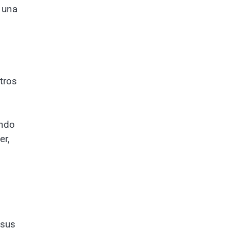
 una
tros
ando
er,
 sus