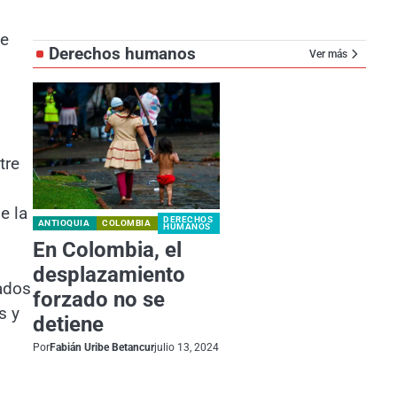
de
Derechos humanos
Ver más
tre
e la
DERECHOS
ANTIOQUIA
COLOMBIA
HUMANOS
En Colombia, el
desplazamiento
ados
forzado no se
s y
detiene
Por
Fabián Uribe Betancur
julio 13, 2024