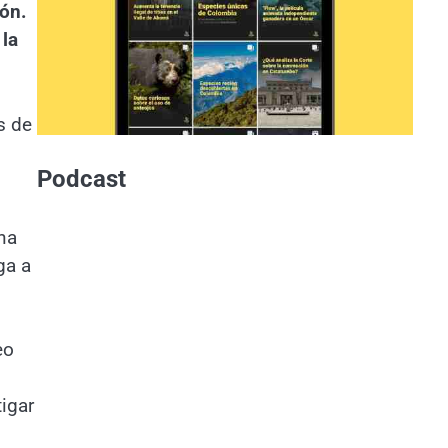
ión.
 la
s de
Podcast
na
ga a
eo
igar