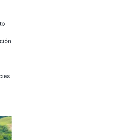
to
ación
cies