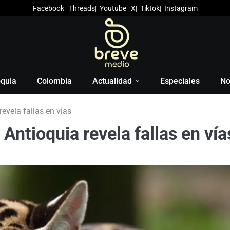
Facebook
Threads
Youtube
X
Tiktok
Instagram
oquia
Colombia
Actualidad
Especiales
No
evela fallas en vías
Antioquia revela fallas en vía