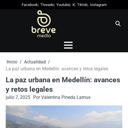
Skip
Facebook
Threads
Youtube
X
Tiktok
Instagram
to
content
Inicio
Actualidad
La paz urbana en Medellín: avances y retos legales
La paz urbana en Medellín: avances
y retos legales
julio 7, 2025
Por
Valentina Pineda Lamus