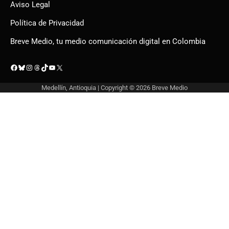
Aviso Legal
Política de Privacidad
Breve Medio, tu medio comunicación digital en Colombia
Facebook
Bluesky
Instagram
Threads
TikTok
YouTube
X
Medellín, Antioquia | Copyright © 2026
Breve Medio