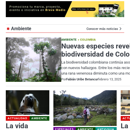
Ambiente
Conocer más noticias
AMBIENTE
COLOMBIA
Nuevas especies revel
biodiversidad de Col
La biodiversidad colombiana continúa a
con nuevos hallazgos. Entre los más reci
una rana venenosa diminuta como una m
Por
Fabián Uribe Betancur
febrero 13, 2025
ACTUALIDAD
AMBIENTE
ACT
La vida
La
ESPECIALES
AMBIENTE
ANTIOQUIA