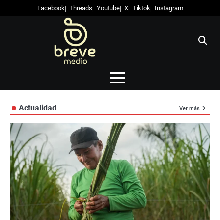
Skip
Facebook
Threads
Youtube
X
Tiktok
Instagram
to
content
Actualidad
Ver más