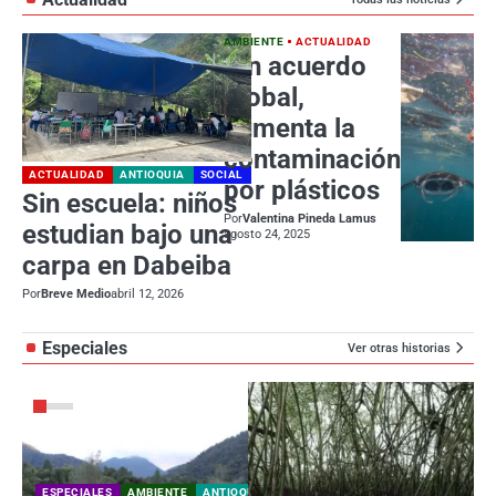
AMBIENTE
ACTUALIDAD
Sin acuerdo
global,
aumenta la
contaminación
ACTUALIDAD
ANTIOQUIA
SOCIAL
por plásticos
Sin escuela: niños
Por
Valentina Pineda Lamus
estudian bajo una
agosto 24, 2025
carpa en Dabeiba
Por
Breve Medio
abril 12, 2026
Especiales
Ver otras historias
ESPECIALES
AMBIENTE
ANTIOQUIA