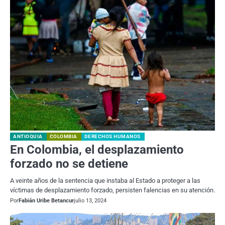
ANTIOQUIA
COLOMBIA
DERECHOS HUMANOS
En Colombia, el desplazamiento
forzado no se detiene
A veinte años de la sentencia que instaba al Estado a proteger a las
víctimas de desplazamiento forzado, persisten falencias en su atención.
Por
Fabián Uribe Betancur
julio 13, 2024