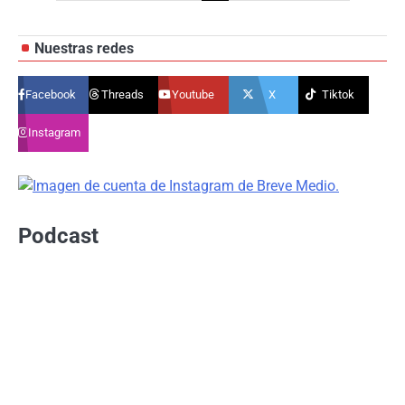
de
Nuestras redes
entradas
Facebook
Threads
Youtube
X
Tiktok
Instagram
Podcast