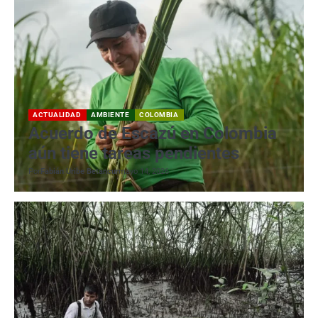
ACTUALIDAD
AMBIENTE
COLOMBIA
Acuerdo de Escazú en Colombia
aún tiene tareas pendientes
Por
Fabián Uribe Betancur
mayo 14, 2026