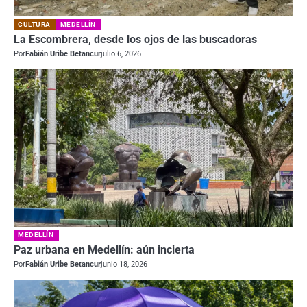
CULTURA
MEDELLÍN
La Escombrera, desde los ojos de las buscadoras
Por
Fabián Uribe Betancur
julio 6, 2026
MEDELLÍN
Paz urbana en Medellín: aún incierta
Por
Fabián Uribe Betancur
junio 18, 2026