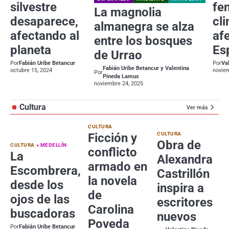
silvestre
fe
La magnolia
desaparece,
cl
almanegra se alza
afectando al
af
entre los bosques
planeta
Es
de Urrao
Por
Fabián Uribe Betancur
Por
Va
Fabián Uribe Betancur y Valentina
octubre 15, 2024
noviem
Por
Pineda Lamus
noviembre 24, 2025
Cultura
Ver más
CULTURA
Ficción y
CULTURA
Obra de
CULTURA
MEDELLÍN
conflicto
La
Alexandra
armado en
Escombrera,
Castrillón
la novela
desde los
inspira a
de
ojos de las
escritores
Carolina
buscadoras
nuevos
Poveda
Por
Fabián Uribe Betancur