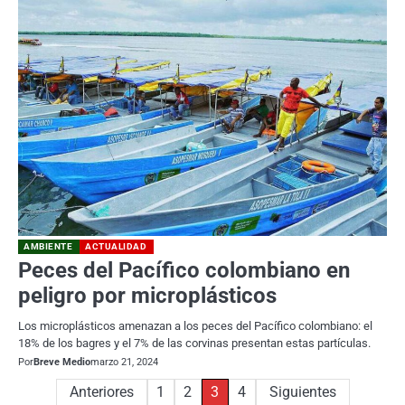
AMBIENTE
ACTUALIDAD
Peces del Pacífico colombiano en
peligro por microplásticos
Los microplásticos amenazan a los peces del Pacífico colombiano: el
18% de los bagres y el 7% de las corvinas presentan estas partículas.
Por
Breve Medio
marzo 21, 2024
Paginación
Anteriores
1
2
3
4
Siguientes