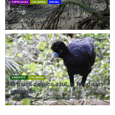
ESPECIALES
COLOMBIA
SOCIAL
La difícil búsqueda en el estero
de San Antonio
Por
Fabián Uribe Betancur
julio 6, 2025
AMBIENTE
COLOMBIA
El paujil de pico azul, al filo de la
extinción
Por
Fabián Uribe Betancur y Valentina Pineda Lamus
mayo 29, 2025