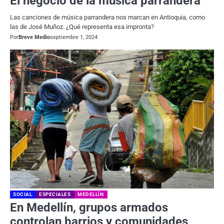
El negocio de la música parrandera
Las canciones de música parrandera nos marcan en Antioquia, como
las de José Muñoz. ¿Qué representa esa impronta?
Por
Breve Medio
septiembre 1, 2024
SOCIAL
ESPECIALES
MEDELLÍN
En Medellín, grupos armados
controlan barrios y comunidades