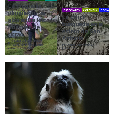
La magnolia
ESPECIALES
COLOMBIA
SOCIAL
almanegra se
La difícil
alza entre los
búsqueda en el
bosques de
estero de San
Urrao
Antonio
Fabián Uribe Betancur y
Por
Valentina Pineda Lamus
Por
Fabián Uribe Betancur
noviembre 24, 2025
julio 6, 2025