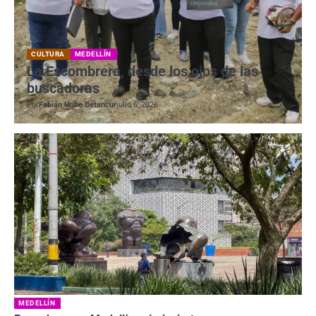
CULTURA
MEDELLÍN
La Escombrera, desde los ojos de las
buscadoras
Por
Fabián Uribe Betancur
julio 6, 2026
MEDELLÍN